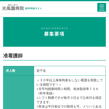
光風園病院 採用特設サイト
准看護師
求人数
若干名
＜３０年以上身体拘束をしない看護を実践して
いる病院です！＞
○月平均残業時間１時間、有休取得率７３％
（昨年実績）
○シフト勤務ですが毎月３日まで公休日を指定
できます。
○有休は半日単位での取得も可。メリハリある