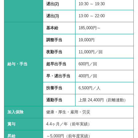
遅出(2)
10:30
～
19:30
遅出(3)
13:00
～
22:00
基本給
185,000円～
調整手当
19,000円
夜勤手当
11,000円／回
給与・手当
超早出手当
600円／回
早・遅出手当
400円／回
扶養手当
6,500円／人
通勤手当
上限 24,400円（距離連動）
加入保険
健康・厚生・雇用・労災
賞与
4.4ヶ月／年（前年実績）
昇給
～5,000円（前年度実績）