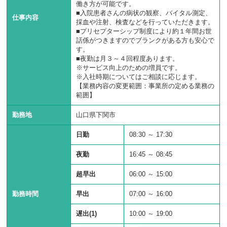
働き方が可能です。
■入院患者さんの病状の観察、バイタル測定、
仕事内容
採血や注射、検査などを行っていただきます。
■プリセプターシップ制度により約１年間お世
話係がつきますのでブランクがある方も安心で
す。
■夜勤は月３～４回程度あります。
※サービス向上のための増員です。
※入社時期についてはご相談に応じます。
【業務内容の変更範囲：事業所の定める業務の
範囲】
勤務地
山口県下関市
日勤
08:30
～
17:30
夜勤
16:45
～
08:45
超早出
06:00
～
15:00
勤務時間
早出
07:00
～
16:00
遅出(1)
10:00
～
19:00