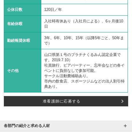
公休日数
120日／年
入社時有休あり（入社月による）、6ヶ月後10
有給休暇
日
3年、6年、10年、15年（以降5年ごと、50年ま
勤続報奨休暇
で）
山口県第１号のプラチナくるみん認定企業で
す。2019.7.10）
社員旅行、ビアパーティー、忘年会などの各イ
その他
ベントに負担なしで参加可能。
サークル活動費補助あり。
市内の飲食店、スポーツジムなどの法人割引特
典あり。
准看護師に応募する
各部門の紹介と求める人材